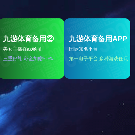
队来树恩中学检查开
8
已访问：2832 次
查开学工作。
办公室专项督导检查工作要求组织落实的。我们学校依
神，对照学校工作进行了自查，在开学条件保障、安全风
神面貌投入到新学期的学校新生活中。张局长在听取了
予了较高的评价，他说：学校开学工作准备比较充分，
恩中学肯定能办好。