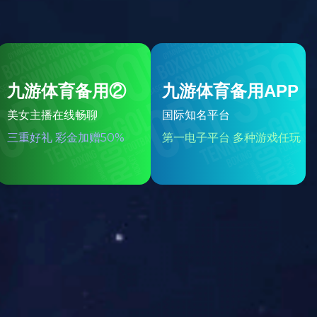
在行动
9
已访问：1691 次
程导致乐鱼在线注册_乐鱼（中国）养护的各个项目点苗
（中国）号召所有项目经理带领广大一线员工迅速行动
劣天气防控会议，针对可能出现的险情做出预判，危树提