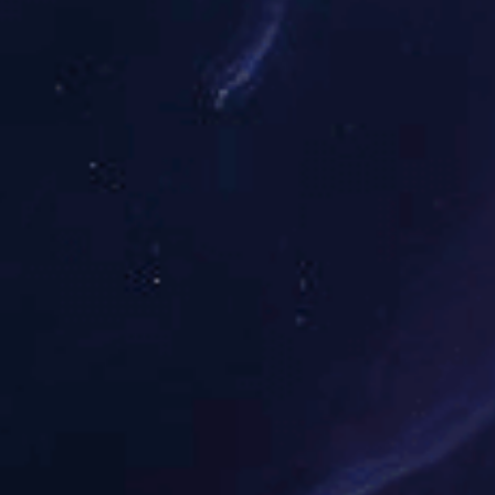
暴
第一时