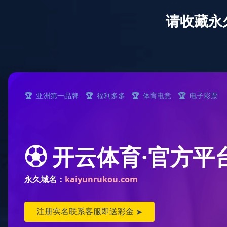
网站首页
走进乐鱼在线注册_乐鱼（中国）
树恩教育
集团手册
集团简介
乐鱼在线注册_乐鱼（中国）物业
市场投资
企业党建
集团概况
树恩幼教
组织机构
树恩小学
资质荣誉
树恩初中
企业招聘
树恩高中
联系我们