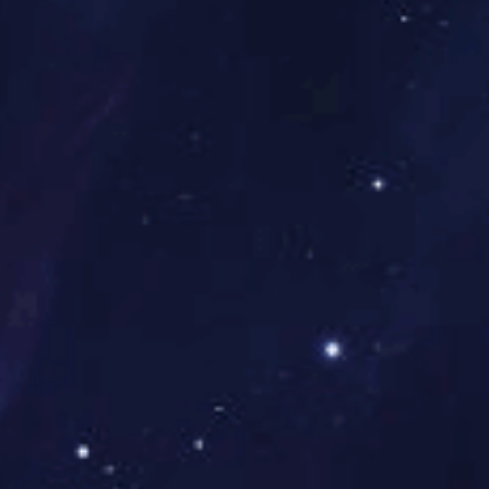
风雨后，园林绿化遭到严重破坏，树被连根拔起，树枝折断，一
间启动暴雨应急预案，紧急组织工人，配备货车、吊车、随车吊