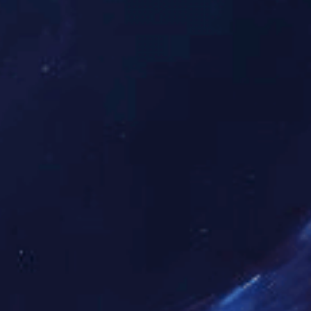
片狼藉。险情就是命令，在风雨的肆虐中，我们园林人
等专业抢险机械以及油锯等抢险物质耗材。