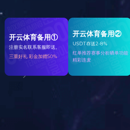
集团资讯
News
您好，
集团要闻
>>
基层动态
>>
综合新闻
>>
进入8
通知公告
>>
木，道
起来，
企业视频
>>
----------
未雨
乐
前加固