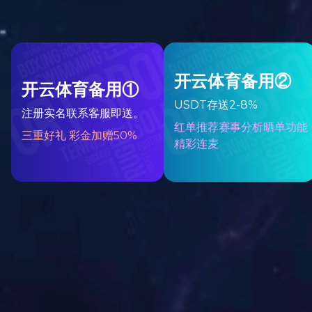
集团资讯
News
您好，
集团要闻
>>
基层动态
>>
综合新闻
>>
乐
通知公告
>>
山区和
从
企业视频
>>
息搜集
乐
构筑起